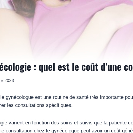
écologie : quel est le coût d’une c
ier 2023
 le gynécologue est une routine de santé très importante po
érer les consultations spécifiques.
ie varient en fonction des soins et suivis que la patiente com
ne consultation chez le gynécologue peut avoir un coût génér