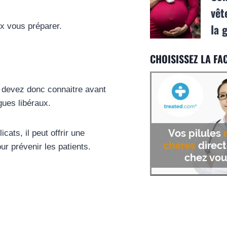
vêt
la 
ux vous préparer.
CHOISISSEZ LA FAC
s devez donc connaitre avant
gues libéraux.
ats, il peut offrir une
ur prévenir les patients.