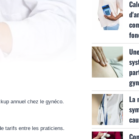
Cal
d'a
co
fon
Une
sys
par
gyn
La 
ckup annuel chez le gynéco.
sym
cau
e tarifs entre les praticiens.
Com