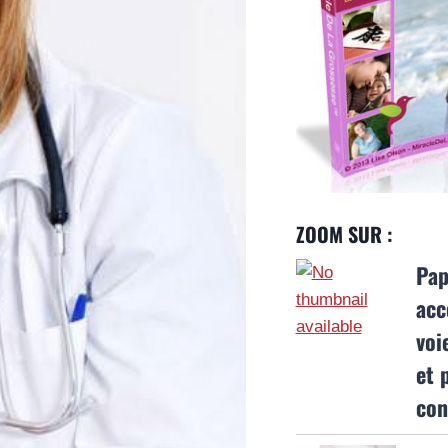
ZOOM SUR :
Pap
acc
voi
et 
con