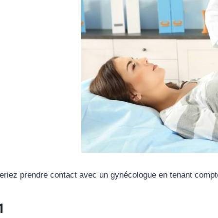
riez prendre contact avec un gynécologue en tenant compte
1