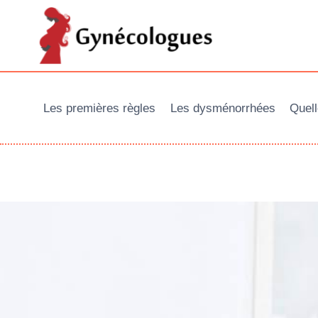
Aller
au
contenu
Les premières règles
Les dysménorrhées
Quell