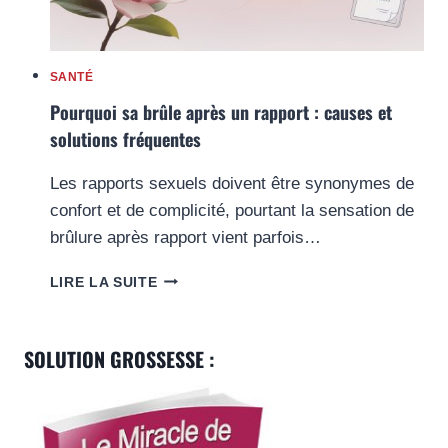
SANTÉ
Pourquoi sa brûle après un rapport : causes et
solutions fréquentes
Les rapports sexuels doivent être synonymes de
confort et de complicité, pourtant la sensation de
brûlure après rapport vient parfois…
POURQUOI
LIRE LA SUITE
SA
BRÛLE
APRÈS
SOLUTION GROSSESSE :
UN
RAPPORT
:
CAUSES
ET