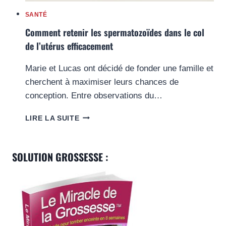
SANTÉ
Comment retenir les spermatozoïdes dans le col
de l’utérus efficacement
Marie et Lucas ont décidé de fonder une famille et
cherchent à maximiser leurs chances de
conception. Entre observations du…
COMMENT
LIRE LA SUITE
RETENIR
LES
SPERMATOZOÏDES
SOLUTION GROSSESSE :
DANS
LE
COL
DE
L’UTÉRUS
EFFICACEMENT