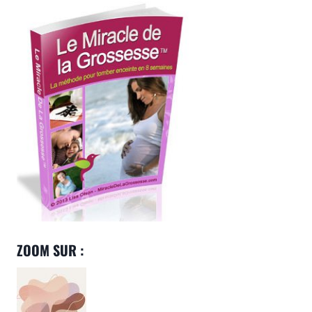
:
CAUSES
ET
CONSEILS
POUR
LES
FEMMES
ZOOM SUR :